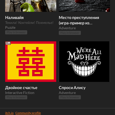
Наливайя
Место преступления
Текила! Коктейли! Похмелье!
(игра-пример из
Puzzle
документации Ink)
Adventure
Play in browser
Play in browser
Двойное счастье
Спроси Алису
Interactive Fiction
Adventure
Play in browser
Play in browser
itch.io
·
Community profile