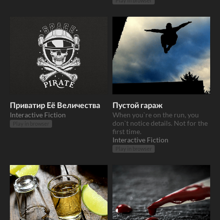
Play in browser
Приватир Её Величества
Пустой гараж
Interactive Fiction
When you`re on the run, you
don`t notice details. Not for the
Play in browser
first time.
Interactive Fiction
Play in browser