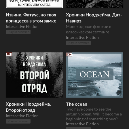
Извини, Фатуус, но твоя
Хроники Нордхейма. Дат-
принцесса в этом замке
Навирэ
Interactive Fiction
Моноходовое фэнтези в
классическом сеттинге
Play in browser
Interactive Fiction
Play in browser
Хроники Нордхейма.
The ocean
Two have come to see the
Второй отряд
autumn ocean. Will it become a
Interactive Fiction
beginning of something new?
Play in browser
Interactive Fiction