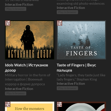
examining old photo-evidences
Interactive Fiction
Interactive Fiction
Play in browser
Play in browser
Idols Watch | Истуканов
Taste of Fingers | Вкус
дозор
пальцев
Military horror in the form of
“Lady fingers, they taste just like
interrogation | Военный
lady fingers.” Stephen King
Interactive Fiction
хоррор в форме допроса
Interactive Fiction
Play in browser
Play in browser