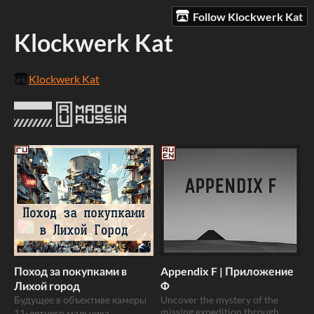
Follow Klockwerk Kat
Klockwerk Kat
Klockwerk Kat
Поход за покупками в
Appendix F | Приложение
Лихой город
Ф
Будущее в объективе камеры
Uncover the mystery of the
missing expedition through
11-летнего мальчика